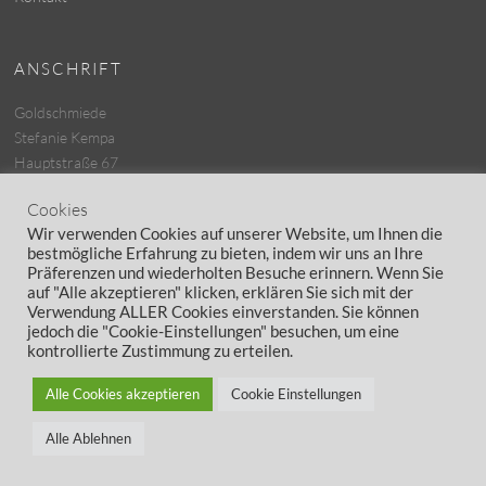
ANSCHRIFT
Goldschmiede
Stefanie Kempa
Hauptstraße 67
25462 Rellingen
Cookies
Tel.: 04101 – 8139767
Wir verwenden Cookies auf unserer Website, um Ihnen die
bestmögliche Erfahrung zu bieten, indem wir uns an Ihre
Präferenzen und wiederholten Besuche erinnern. Wenn Sie
COOKIES
auf "Alle akzeptieren" klicken, erklären Sie sich mit der
Verwendung ALLER Cookies einverstanden. Sie können
Cookies
jedoch die "Cookie-Einstellungen" besuchen, um eine
kontrollierte Zustimmung zu erteilen.
Alle Cookies akzeptieren
Cookie Einstellungen
Copyright © 2026 Goldschmiede - Stefanie Kempa - Rellingen. Alle
Alle Ablehnen
Rechte vorbehalten.