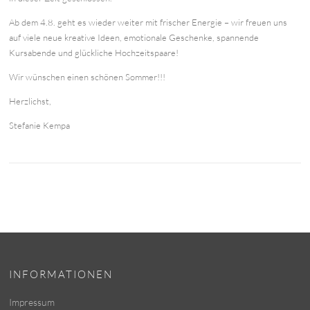
Ab dem 4.8. geht es wieder weiter mit frischer Energie – wir freuen uns
auf viele neue kreative Ideen, emotionale Geschenke, spannende
Kursabende und glückliche Hochzeitspaare!
Wir wünschen einen schönen Sommer!!!
Herzlichst,
Stefanie Kempa
INFORMATIONEN
Impressum