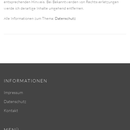
entsprechenden Hinweis. Bei Bekanntwerden von Rechtsverletzungen
werde ich derartige Inhalte umgehend entfernen.
Alle Informationen zum Thema:
Datenschutz
INFORMATIONEN
Impressum
Datenschutz
Kontakt
MENÜ