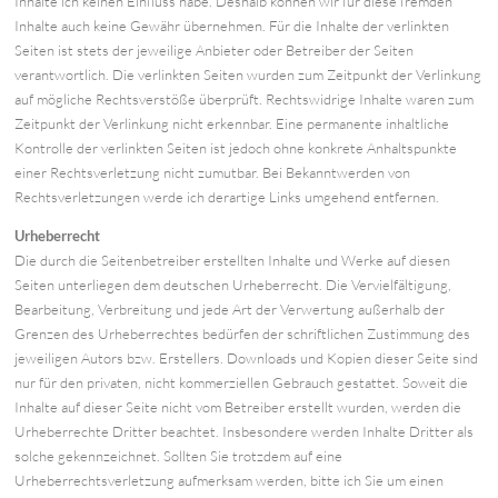
Inhalte ich keinen Einfluss habe. Deshalb können wir für diese fremden
Inhalte auch keine Gewähr übernehmen. Für die Inhalte der verlinkten
Seiten ist stets der jeweilige Anbieter oder Betreiber der Seiten
verantwortlich. Die verlinkten Seiten wurden zum Zeitpunkt der Verlinkung
auf mögliche Rechtsverstöße überprüft. Rechtswidrige Inhalte waren zum
Zeitpunkt der Verlinkung nicht erkennbar. Eine permanente inhaltliche
Kontrolle der verlinkten Seiten ist jedoch ohne konkrete Anhaltspunkte
einer Rechtsverletzung nicht zumutbar. Bei Bekanntwerden von
Rechtsverletzungen werde ich derartige Links umgehend entfernen.
Urheberrecht
Die durch die Seitenbetreiber erstellten Inhalte und Werke auf diesen
Seiten unterliegen dem deutschen Urheberrecht. Die Vervielfältigung,
Bearbeitung, Verbreitung und jede Art der Verwertung außerhalb der
Grenzen des Urheberrechtes bedürfen der schriftlichen Zustimmung des
jeweiligen Autors bzw. Erstellers. Downloads und Kopien dieser Seite sind
nur für den privaten, nicht kommerziellen Gebrauch gestattet. Soweit die
Inhalte auf dieser Seite nicht vom Betreiber erstellt wurden, werden die
Urheberrechte Dritter beachtet. Insbesondere werden Inhalte Dritter als
solche gekennzeichnet. Sollten Sie trotzdem auf eine
Urheberrechtsverletzung aufmerksam werden, bitte ich Sie um einen