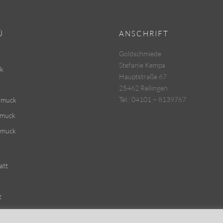
Ü
ANSCHRIFT
Goldschmiede
Stefanie Kempa
k
Hauptstraße 67
25462 Rellingen
Tel.: 04101 – 8139767
hmuck
hmuck
hmuck
att
t