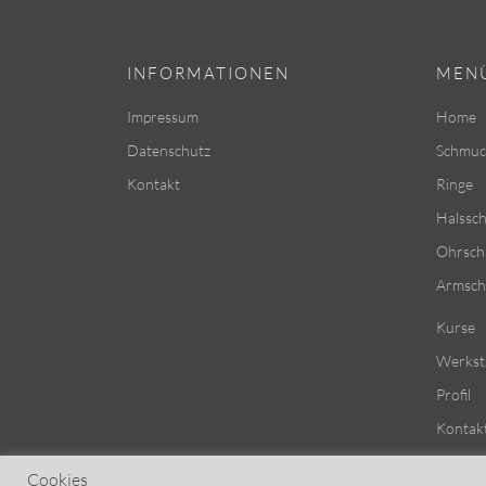
INFORMATIONEN
MEN
Impressum
Home
Datenschutz
Schmuc
Kontakt
Ringe
Halssc
Ohrsc
Armsc
Kurse
Werkst
Profil
Kontak
Cookies