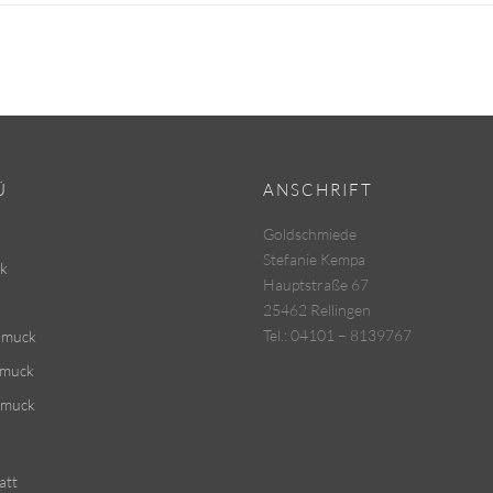
Ü
ANSCHRIFT
Goldschmiede
Stefanie Kempa
k
Hauptstraße 67
25462 Rellingen
Tel.: 04101 – 8139767
hmuck
hmuck
hmuck
att