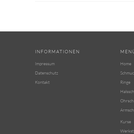
INFORMATIONEN
MEN
Impressum
Home
Datenschutz
Schmuc
Kontakt
Ringe
Halssc
Ohrsc
Armsc
Kurse
Werkst