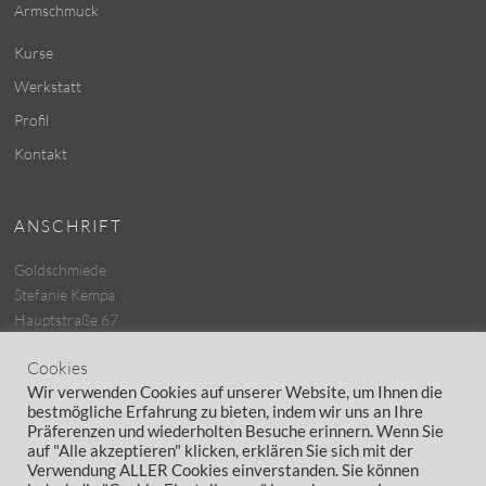
Armschmuck
Kurse
Werkstatt
Profil
Kontakt
ANSCHRIFT
Goldschmiede
Stefanie Kempa
Hauptstraße 67
25462 Rellingen
Cookies
Tel.: 04101 – 8139767
Wir verwenden Cookies auf unserer Website, um Ihnen die
bestmögliche Erfahrung zu bieten, indem wir uns an Ihre
Präferenzen und wiederholten Besuche erinnern. Wenn Sie
COOKIES
auf "Alle akzeptieren" klicken, erklären Sie sich mit der
Verwendung ALLER Cookies einverstanden. Sie können
Cookies