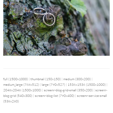
full (1500x1000)
|
thumbnail (150x150)
|
medium (300x200)
|
medium_large (768x512)
|
large (790x527)
|
1536x1536 (1500x1000)
|
2048x2048 (1500x1000)
|
screenr-blog-grid-small (350x200)
|
screenr-
blog-grid (540x300)
|
screenr-blog-list (790x400)
|
screenr-service-small
(538x280)