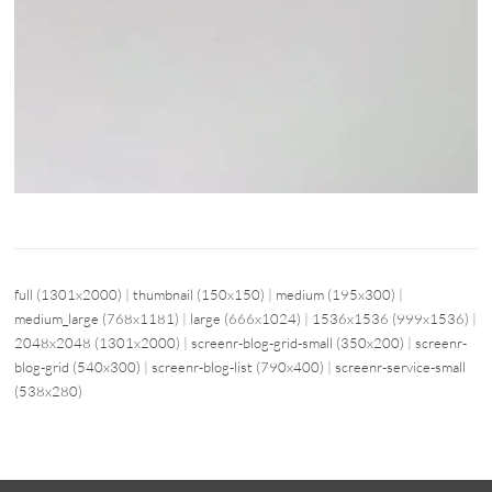
full (1301x2000)
|
thumbnail (150x150)
|
medium (195x300)
|
medium_large (768x1181)
|
large (666x1024)
|
1536x1536 (999x1536)
|
2048x2048 (1301x2000)
|
screenr-blog-grid-small (350x200)
|
screenr-
blog-grid (540x300)
|
screenr-blog-list (790x400)
|
screenr-service-small
(538x280)