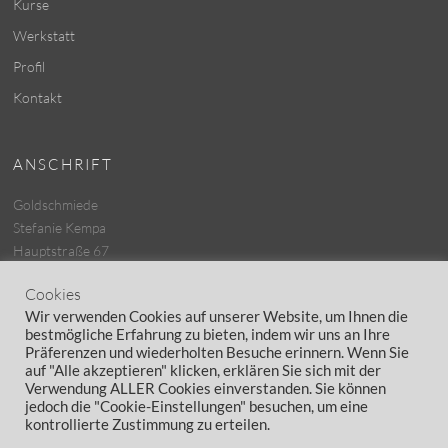
Kurse
Werkstatt
Profil
Kontakt
ANSCHRIFT
Goldschmiede
Stefanie Kempa
Hauptstraße 67
25462 Rellingen
Cookies
Tel.: 04101 – 8139767
Wir verwenden Cookies auf unserer Website, um Ihnen die
bestmögliche Erfahrung zu bieten, indem wir uns an Ihre
Präferenzen und wiederholten Besuche erinnern. Wenn Sie
COOKIES
auf "Alle akzeptieren" klicken, erklären Sie sich mit der
Verwendung ALLER Cookies einverstanden. Sie können
Cookies
jedoch die "Cookie-Einstellungen" besuchen, um eine
kontrollierte Zustimmung zu erteilen.