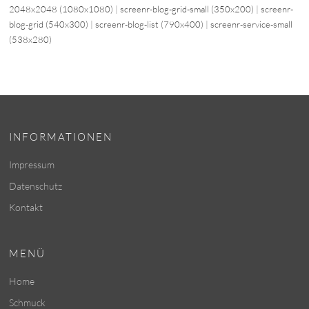
2048x2048 (1080x1080)
|
screenr-blog-grid-small (350x200)
|
screenr-
blog-grid (540x300)
|
screenr-blog-list (790x400)
|
screenr-service-small
(538x280)
INFORMATIONEN
Impressum
Datenschutz
Kontakt
MENÜ
Home
Schmuck