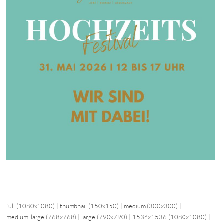
full (1080x1080)
|
thumbnail (150x150)
|
medium (300x300)
|
medium_large (768x768)
|
large (790x790)
|
1536x1536 (1080x1080)
|